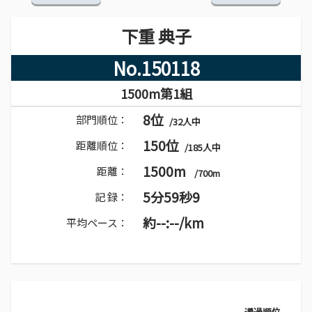
下重 典子
No.150118
1500m第1組
8位
部門順位：
/32人中
150位
距離順位：
/185人中
1500m
距離：
/700m
5分59秒9
記 録：
約--:--/km
平均ペース：
通過順位