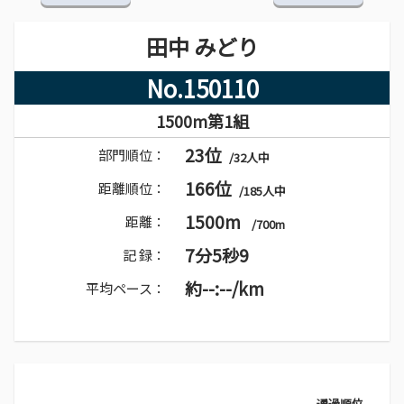
田中 みどり
No.150110
1500m第1組
23位
部門順位：
/32人中
166位
距離順位：
/185人中
1500m
距離：
/700m
7分5秒9
記 録：
約--:--/km
平均ペース：
通過順位