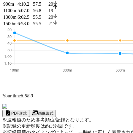
900m
4:10.2
57.5
20
1100m
5:07.0
56.8
19
1300m
6:02.5
55.5
20
1500m
6:58.0
55.5
21
Your time
6:58.0
PDF形式
画像形式
※速報値のため参考順位/記録となります。
※記録の更新頻度は約1分/回です。
※記録更新のタイミングによって、一時的に正しく表示され