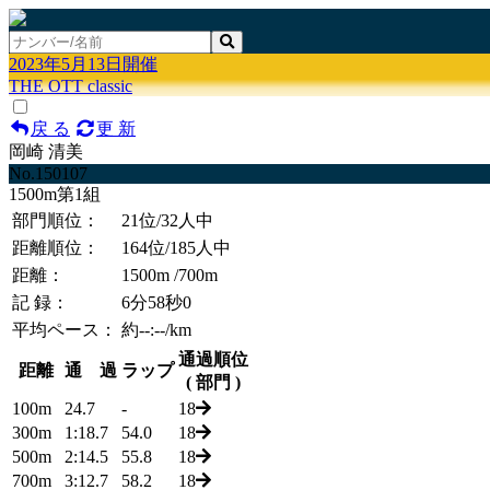
2023年5月13日開催
THE OTT classic
戻 る
更 新
岡崎 清美
No.150107
1500m第1組
部門順位：
21位
/32人中
距離順位：
164位
/185人中
距離：
1500m
/700m
記 録：
6分58秒0
平均ペース：
約--:--/km
通過順位
距離
通 過
ラップ
( 部門 )
100m
24.7
-
18
300m
1:18.7
54.0
18
500m
2:14.5
55.8
18
700m
3:12.7
58.2
18