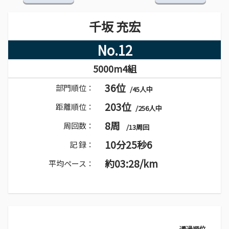
千坂 充宏
No.12
5000m4組
36位
部門順位：
/45人中
203位
距離順位：
/256人中
8周
周回数：
/13周回
10分25秒6
記 録：
約03:28/km
平均ペース：
通過順位