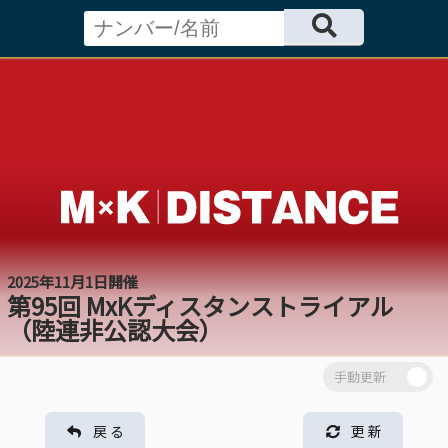
2025年11月1日開催
第95回 MxKディスタンストライアル
（陸連非公認大会）
戻 る
更 新