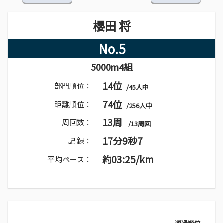
櫻田 将
No.5
5000m4組
14位
部門順位：
/45人中
74位
距離順位：
/256人中
13周
周回数：
/13周回
17分9秒7
記 録：
約03:25/km
平均ペース：
通過順位