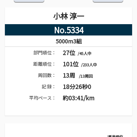
小林 淳一
No.5334
5000m3組
27位
部門順位：
/45人中
101位
距離順位：
/233人中
13周
周回数：
/13周回
18分26秒0
記 録：
約03:41/km
平均ペース：
通過順位