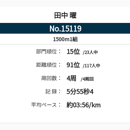
田中 曜
No.15119
1500m1組
15位
部門順位：
/23人中
91位
距離順位：
/117人中
4周
周回数：
/4周回
5分55秒4
記 録：
約03:56/km
平均ペース：