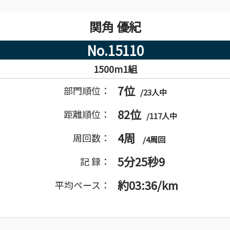
関角 優紀
No.15110
1500m1組
7位
部門順位：
/23人中
82位
距離順位：
/117人中
4周
周回数：
/4周回
5分25秒9
記 録：
約03:36/km
平均ペース：