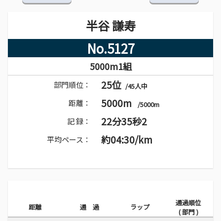
半谷 謙寿
No.5127
5000m1組
25位
部門順位：
/45人中
5000m
距離：
/5000m
22分35秒2
記 録：
約04:30/km
平均ペース：
通過順位
距離
通 過
ラップ
( 部門 )