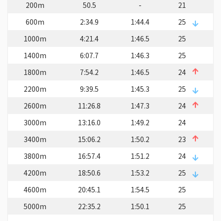
200m
50.5
-
21
600m
2:34.9
1:44.4
25
1000m
4:21.4
1:46.5
25
1400m
6:07.7
1:46.3
25
1800m
7:54.2
1:46.5
24
2200m
9:39.5
1:45.3
25
2600m
11:26.8
1:47.3
24
3000m
13:16.0
1:49.2
24
3400m
15:06.2
1:50.2
23
3800m
16:57.4
1:51.2
24
4200m
18:50.6
1:53.2
25
4600m
20:45.1
1:54.5
25
5000m
22:35.2
1:50.1
25