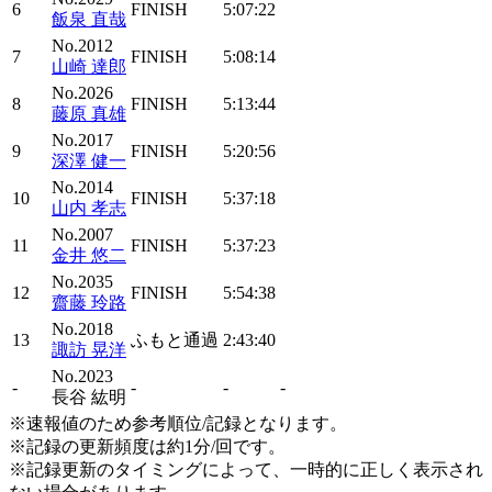
6
FINISH
5:07:22
飯泉 直哉
No.2012
7
FINISH
5:08:14
山崎 達郎
No.2026
8
FINISH
5:13:44
藤原 真雄
No.2017
9
FINISH
5:20:56
深澤 健一
No.2014
10
FINISH
5:37:18
山内 孝志
No.2007
11
FINISH
5:37:23
金井 悠二
No.2035
12
FINISH
5:54:38
齋藤 玲路
No.2018
13
ふもと通過
2:43:40
諏訪 晃洋
No.2023
-
-
-
-
長谷 紘明
※速報値のため参考順位/記録となります。
※記録の更新頻度は約1分/回です。
※記録更新のタイミングによって、一時的に正しく表示され