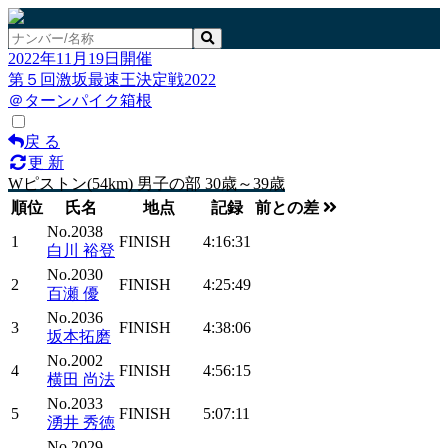
2022年11月19日開催
第５回激坂最速王決定戦2022
＠ターンパイク箱根
戻 る
更 新
Wピストン(54km) 男子の部 30歳～39歳
順位
氏名
地点
記録
前との差
No.2038
1
FINISH
4:16:31
白川 裕登
No.2030
2
FINISH
4:25:49
百瀬 優
No.2036
3
FINISH
4:38:06
坂本拓磨
No.2002
4
FINISH
4:56:15
横田 尚法
No.2033
5
FINISH
5:07:11
湧井 秀徳
No.2029