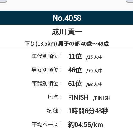
No.4058
成川 貢一
下り(13.5km) 男子の部 40歳～49歳
11位
年代別順位：
/15 人中
46位
男女別順位：
/70 人中
61位
距離別順位：
/93 人中
FINISH
地点：
/FINISH
1時間6分43秒
記 録：
約04:56/km
平均ペース：