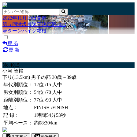
2022年11月19日開催
第５回激坂最速王決定戦2022
＠ターンパイク箱根
戻 る
更 新
No.4015
小河 智裕
下り(13.5km) 男子の部 30歳～39歳
年代別順位：
12位
/15 人中
男女別順位：
54位
/70 人中
距離別順位：
77位
/93 人中
地点：
FINISH
/FINISH
記 録：
1時間54分53秒
平均ペース：
約08:30/km
PDF形式
画像形式