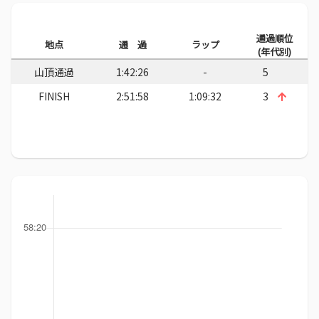
通過順位
地点
通 過
ラップ
(年代別)
山頂通過
1:42:26
-
5
FINISH
2:51:58
1:09:32
3