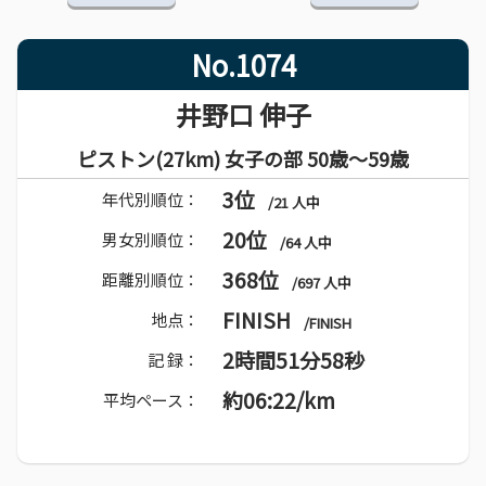
No.1074
井野口 伸子
ピストン(27km) 女子の部 50歳～59歳
3位
年代別順位：
/21 人中
20位
男女別順位：
/64 人中
368位
距離別順位：
/697 人中
FINISH
地点：
/FINISH
2時間51分58秒
記 録：
約06:22/km
平均ペース：