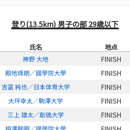
登り(13.5km) 男子の部 29歳以下
氏名
地点
FINISH
神野 大地
FINISH
殿地琢朗／國學院大學
FINISH
吉冨 純也／日本体育大学
FINISH
大坪幸太／駒澤大学
FINISH
三上 雄太／創価大学
FINISH
相澤龍明／國學院大學