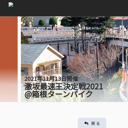
2021年11月13日開催
激坂最速王決定戦2021
@箱根ターンパイク
戻 る