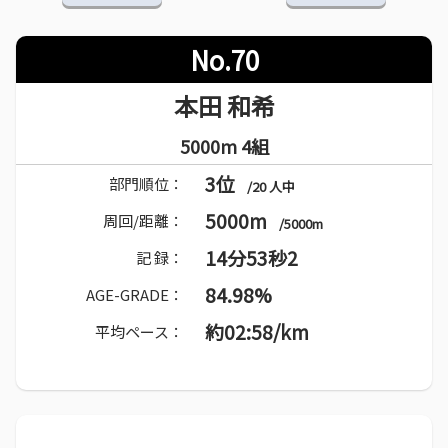
No.70
本田 和希
5000m 4組
3位
部門順位：
/20 人中
5000m
周回/距離：
/5000m
14分53秒2
記 録：
84.98%
AGE-GRADE：
約02:58/km
平均ペース：