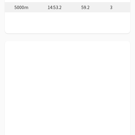
5000m
14:53.2
59.2
3