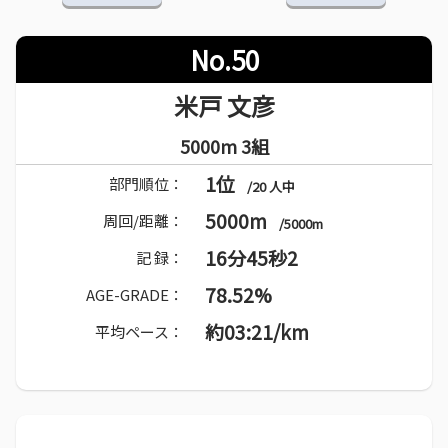
No.50
米戸 文彦
5000m 3組
1位
部門順位：
/20 人中
5000m
周回/距離：
/5000m
16分45秒2
記 録：
78.52%
AGE-GRADE：
約03:21/km
平均ペース：