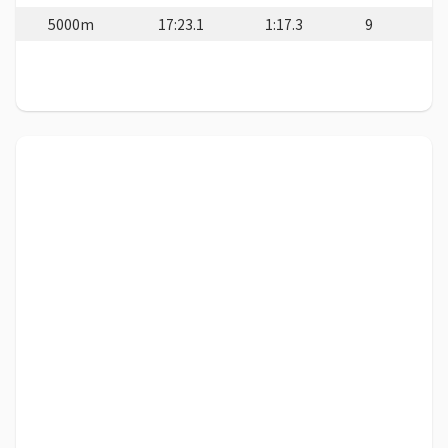
5000m
17:23.1
1:17.3
9