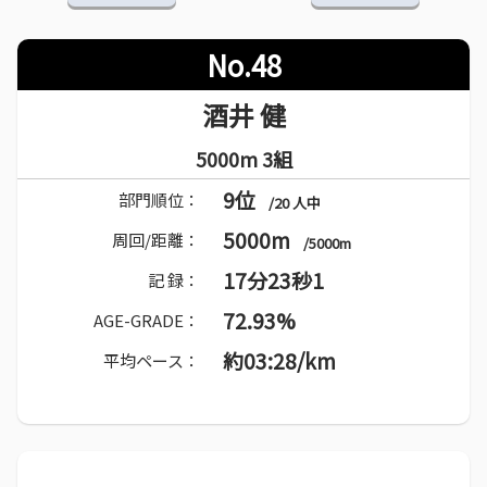
No.48
酒井 健
5000m 3組
9位
部門順位：
/20 人中
5000m
周回/距離：
/5000m
17分23秒1
記 録：
72.93%
AGE-GRADE：
約03:28/km
平均ペース：