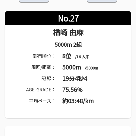
No.27
楢崎 由麻
5000m 2組
8位
部門順位：
/16 人中
5000m
周回/距離：
/5000m
19分4秒4
記 録：
75.56%
AGE-GRADE：
約03:48/km
平均ペース：