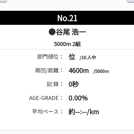
No.21
●谷尾 浩一
5000m 2組
位
部門順位：
/16 人中
4600m
周回/距離：
/5000m
0秒
記 録：
0.00%
AGE-GRADE：
約--:--/km
平均ペース：