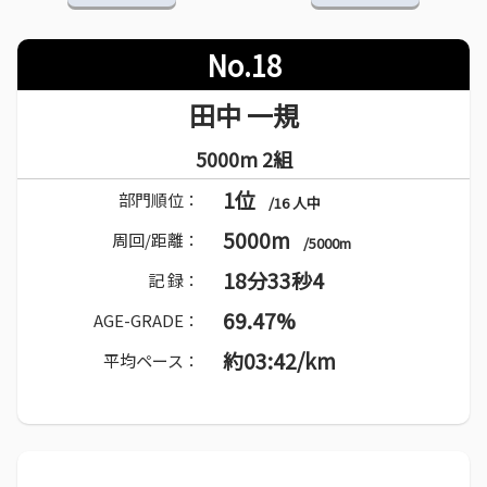
No.18
田中 一規
5000m 2組
1位
部門順位：
/16 人中
5000m
周回/距離：
/5000m
18分33秒4
記 録：
69.47%
AGE-GRADE：
約03:42/km
平均ペース：