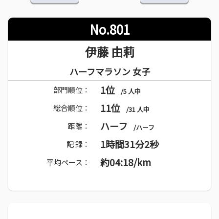
No.801
伊藤 由莉
ハーフマラソン 女子
1位
部門順位：
/5 人中
11位
総合順位：
/31 人中
ハーフ
距離：
/ハーフ
1時間31分2秒
記 録：
約04:18/km
平均ペース：