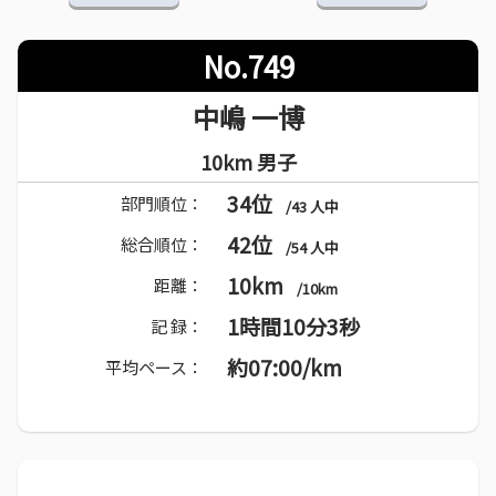
No.749
中嶋 一博
10km 男子
34位
部門順位：
/43 人中
42位
総合順位：
/54 人中
10km
距離：
/10km
1時間10分3秒
記 録：
約07:00/km
平均ペース：