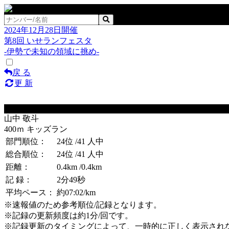
2024年12月28日開催
第8回 いせランフェスタ
-伊勢で未知の領域に挑め-
戻 る
更 新
No.139
山中 敬斗
400ｍ キッズラン
部門順位：
24位
/41 人中
総合順位：
24位
/41 人中
距離：
0.4km
/0.4km
記 録：
2分49秒
平均ペース：
約07:02/km
※速報値のため参考順位/記録となります。
※記録の更新頻度は約1分/回です。
※記録更新のタイミングによって、一時的に正しく表示され