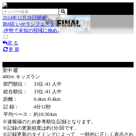
2024年12月28日開催
第8回 いせランフェスタ
-伊勢で未知の領域に挑め-
戻 る
更 新
No.117
里中 暖
400ｍ キッズラン
部門順位：
33位
/41 人中
総合順位：
33位
/41 人中
距離：
0.4km
/0.4km
記 録：
4分12秒
平均ペース：
約10:30/km
※速報値のため参考順位/記録となります。
※記録の更新頻度は約1分/回です。
※記録更新のタイミングによって、一時的に正しく表示され