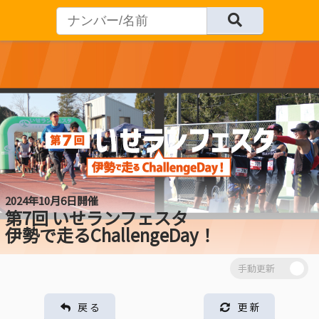
2024年10月6日開催
第7回 いせランフェスタ
伊勢で走るChallengeDay！
戻 る
更 新