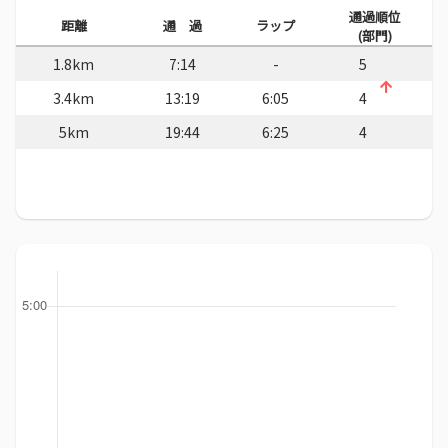
通過順位
距離
通 過
ラップ
(部門)
1.8km
7:14
-
5
3.4km
13:19
6:05
4
5km
19:44
6:25
4