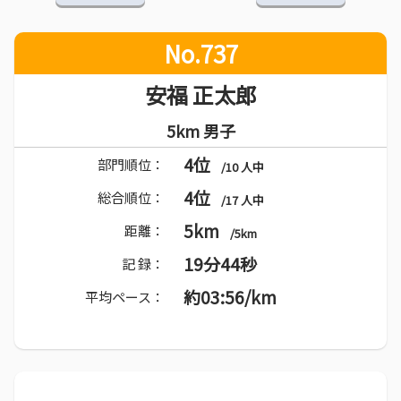
No.737
安福 正太郎
5km 男子
4位
部門順位：
/10 人中
4位
総合順位：
/17 人中
5km
距離：
/5km
19分44秒
記 録：
約03:56/km
平均ペース：