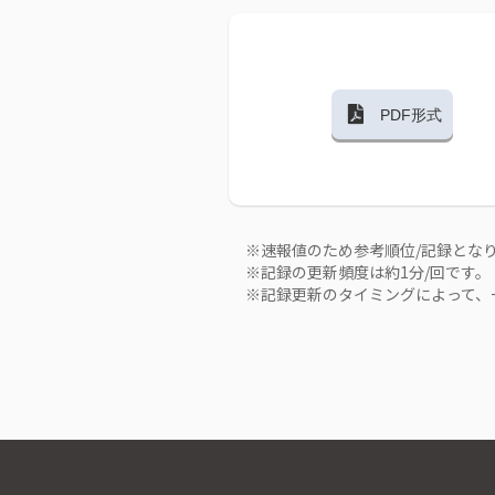
PDF形式
※速報値のため参考順位/記録とな
※記録の更新頻度は約1分/回です。
※記録更新のタイミングによって、