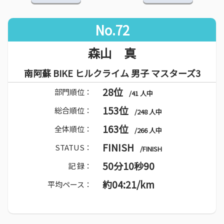
No.72
森山 真
南阿蘇 BIKE ヒルクライム 男子 マスターズ3
28位
部門順位：
/41 人中
153位
総合順位：
/248 人中
163位
全体順位：
/266 人中
FINISH
STATUS：
/FINISH
50分10秒90
記 録：
約04:21/km
平均ペース：