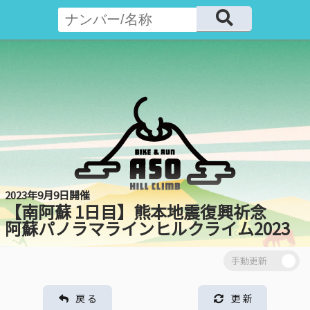
2023年9月9日開催
【南阿蘇 1日目】熊本地震復興祈念
阿蘇パノラマラインヒルクライム2023
戻 る
更 新