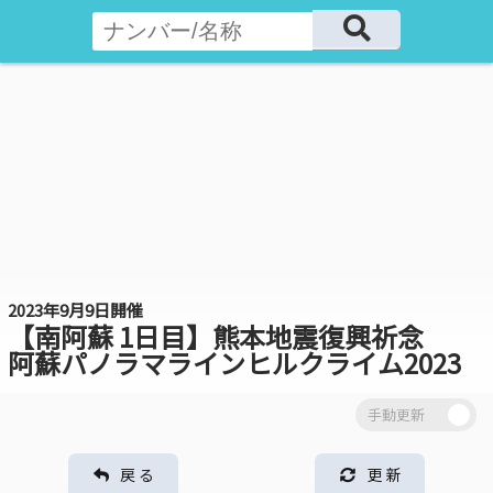
2023年9月9日開催
【南阿蘇 1日目】熊本地震復興祈念
阿蘇パノラマラインヒルクライム2023
戻 る
更 新