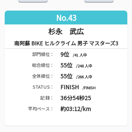
No.43
杉永 武広
南阿蘇 BIKE ヒルクライム 男子 マスターズ3
9位
部門順位：
/41 人中
55位
総合順位：
/248 人中
55位
全体順位：
/266 人中
FINISH
STATUS：
/FINISH
36分54秒25
記 録：
約03:12/km
平均ペース：