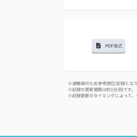
PDF形式
※速報値のため参考順位/記録とな
※記録の更新頻度は約1分/回です。
※記録更新のタイミングによって、