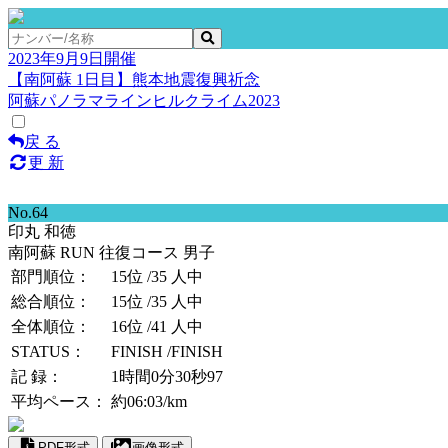
2023年9月9日開催
【南阿蘇 1日目】熊本地震復興祈念
阿蘇パノラマラインヒルクライム2023
戻 る
更 新
No.64
印丸 和徳
南阿蘇 RUN 往復コース 男子
部門順位：
15位
/35 人中
総合順位：
15位
/35 人中
全体順位：
16位
/41 人中
STATUS：
FINISH
/FINISH
記 録：
1時間0分30秒97
平均ペース：
約06:03/km
PDF形式
画像形式