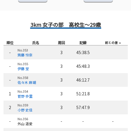
3km 女子の部 高校生～29歳
順位
氏名
周回
記録
前との差
No.353
-
3
45:38.5
齊藤 怜奈
No.355
-
3
45:48.3
伊藤 宝
No.358
-
3
46:12.7
佐々木 麻瑚
No.354
1
3
51:21.8
菅野 歩里
No.359
2
3
57:47.9
小野 史佳
No.356
-
-
-
-
外山 遥愛