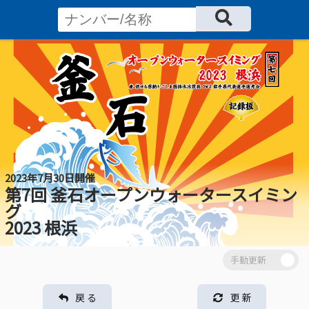
2023年7月30日開催
第7回 釜石オープンウォータースイミン
グ
2023 根浜
戻 る
更 新