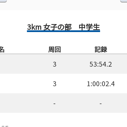
3km 女子の部 中学生
名
周回
記録
3
53:54.2
3
1:00:02.4
-
-