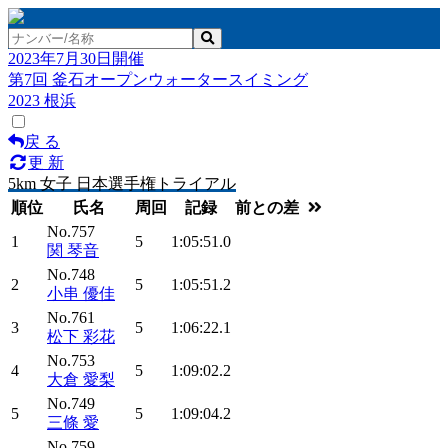
2023年7月30日開催
第7回 釜石オープンウォータースイミング
2023 根浜
戻 る
更 新
5km 女子 日本選手権トライアル
順位
氏名
周回
記録
前との差
No.757
1
5
1:05:51.0
関 琴音
No.748
2
5
1:05:51.2
小串 優佳
No.761
3
5
1:06:22.1
松下 彩花
No.753
4
5
1:09:02.2
大倉 愛梨
No.749
5
5
1:09:04.2
三條 愛
No.759