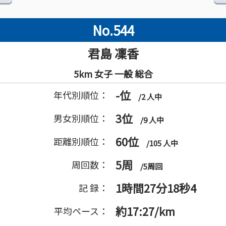
No.544
君島 凜香
5km 女子 一般 総合
-位
年代別順位：
/2 人中
3位
男女別順位：
/9 人中
60位
距離別順位：
/105 人中
5周
周回数：
/5周回
1時間27分18秒4
記 録：
約17:27/km
平均ペース：