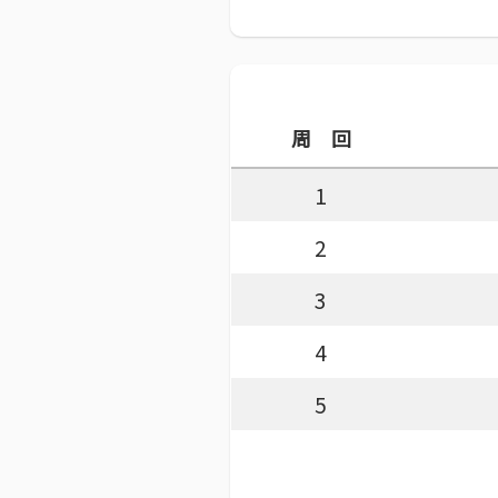
周 回
1
2
3
4
5