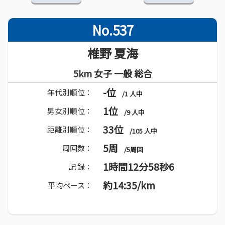
No.537
椎野 夏海
5km 女子 一般 総合
-位
年代別順位：
/1 人中
1位
男女別順位：
/9 人中
33位
距離別順位：
/105 人中
5周
周回数：
/5周回
1時間12分58秒6
記 録：
約14:35/km
平均ペース：