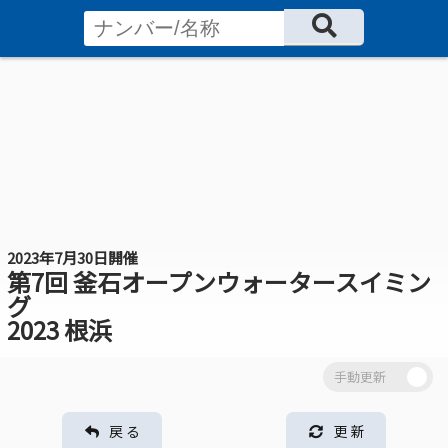
2023年7月30日開催
第7回 釜石オープンウォータースイミン
グ
2023 根浜
戻 る
更 新