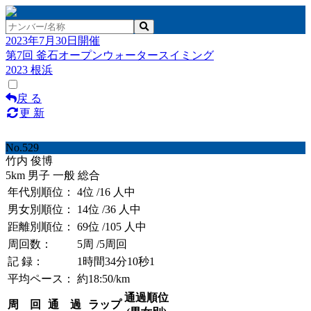
2023年7月30日開催
第7回 釜石オープンウォータースイミング
2023 根浜
戻 る
更 新
No.529
竹内 俊博
5km 男子 一般 総合
年代別順位：
4位
/16 人中
男女別順位：
14位
/36 人中
距離別順位：
69位
/105 人中
周回数：
5周
/5周回
記 録：
1時間34分10秒1
平均ペース：
約18:50/km
通過順位
周 回
通 過
ラップ