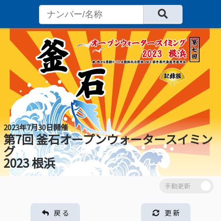
2023年7月30日開催
第7回 釜石オープンウォータースイミン
グ
2023 根浜
戻 る
更 新