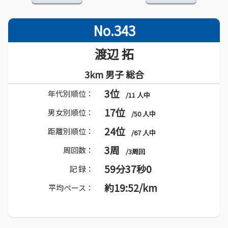
No.343
渡辺 拓
3km 男子 総合
3位
年代別順位：
/11 人中
17位
男女別順位：
/50 人中
24位
距離別順位：
/67 人中
3周
周回数：
/3周回
59分37秒0
記 録：
約19:52/km
平均ペース：