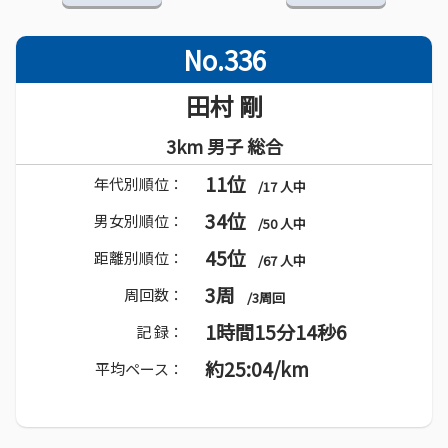
No.336
田村 剛
3km 男子 総合
11位
年代別順位：
/17 人中
34位
男女別順位：
/50 人中
45位
距離別順位：
/67 人中
3周
周回数：
/3周回
1時間15分14秒6
記 録：
約25:04/km
平均ペース：