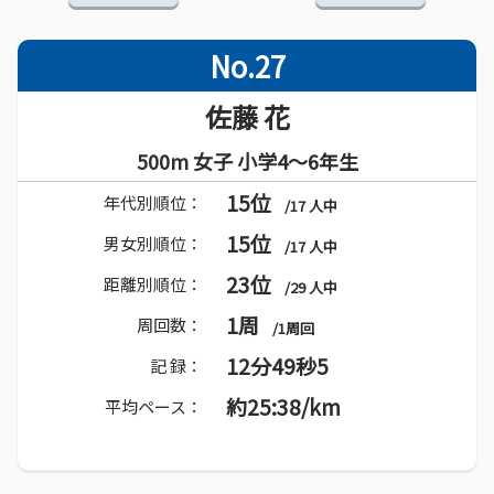
No.27
佐藤 花
500m 女子 小学4～6年生
15位
年代別順位：
/17 人中
15位
男女別順位：
/17 人中
23位
距離別順位：
/29 人中
1周
周回数：
/1周回
12分49秒5
記 録：
約25:38/km
平均ペース：