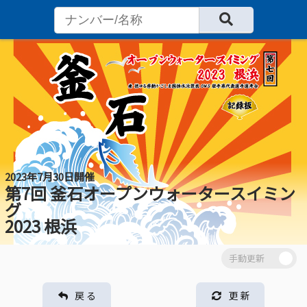
2023年7月30日開催
第7回 釜石オープンウォータースイミン
グ
2023 根浜
戻 る
更 新