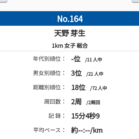
No.164
天野 芽生
1km 女子 総合
-位
年代別順位：
/11 人中
3位
男女別順位：
/21 人中
18位
距離別順位：
/72 人中
2周
周回数：
/2周回
15分4秒9
記 録：
約--:--/km
平均ペース：