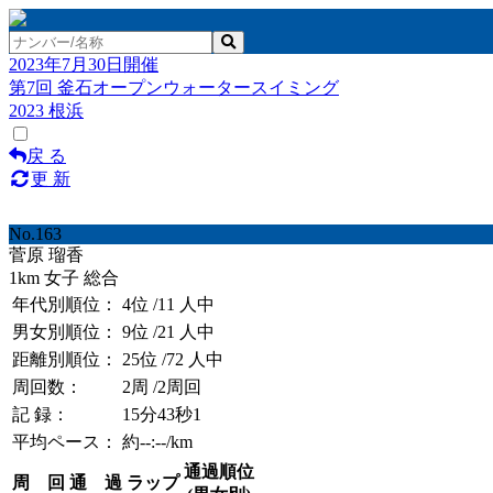
2023年7月30日開催
第7回 釜石オープンウォータースイミング
2023 根浜
戻 る
更 新
No.163
菅原 瑠香
1km 女子 総合
年代別順位：
4位
/11 人中
男女別順位：
9位
/21 人中
距離別順位：
25位
/72 人中
周回数：
2周
/2周回
記 録：
15分43秒1
平均ペース：
約--:--/km
通過順位
周 回
通 過
ラップ