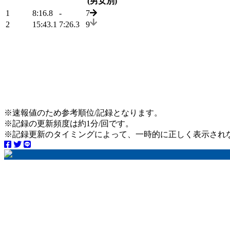
(男女別)
1
8:16.8
-
7
2
15:43.1
7:26.3
9
※速報値のため参考順位/記録となります。
※記録の更新頻度は約1分/回です。
※記録更新のタイミングによって、一時的に正しく表示され