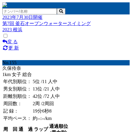
2023年7月30日開催
第7回 釜石オープンウォータースイミング
2023 根浜
戻 る
更 新
No.155
久保伶奈
1km 女子 総合
年代別順位：
5位
/11 人中
男女別順位：
13位
/21 人中
距離別順位：
42位
/72 人中
周回数：
2周
/2周回
記 録：
19分6秒8
平均ペース：
約--:--/km
通過順位
周 回
通 過
ラップ