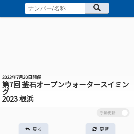
2023年7月30日開催
第7回 釜石オープンウォータースイミン
グ
2023 根浜
戻 る
更 新