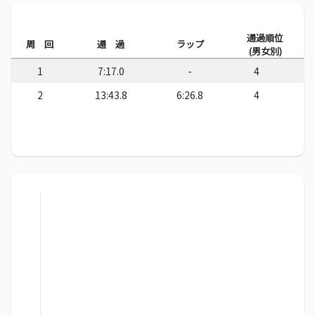
通過順位
周 回
通 過
ラップ
(男女別)
1
7:17.0
-
4
2
13:43.8
6:26.8
4