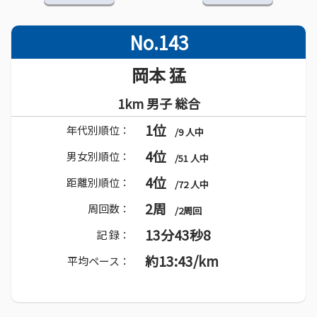
No.143
岡本 猛
1km 男子 総合
1位
年代別順位：
/9 人中
4位
男女別順位：
/51 人中
4位
距離別順位：
/72 人中
2周
周回数：
/2周回
13分43秒8
記 録：
約13:43/km
平均ペース：