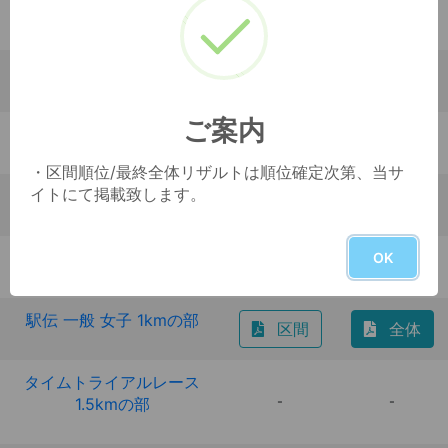
駅伝 小学生 男子の部
区間
全体
駅伝 小学生 女子の部
区間
全体
ご案内
駅伝 中高生 男子の部
区間
全体
・区間順位/最終全体リザルトは順位確定次第、当サ
イトにて掲載致します。
駅伝 中高生 女子の部
区間
全体
駅伝 一般 男子 1kmの部
OK
区間
全体
駅伝 一般 女子 1kmの部
区間
全体
タイムトライアルレース
1.5kmの部
-
-