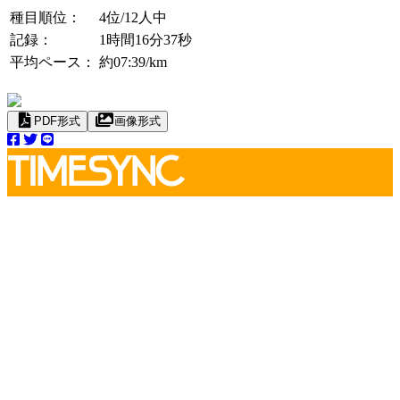
種目順位：
4位
/12人中
記録：
1時間16分37秒
平均ペース：
約07:39/km
PDF形式
画像形式