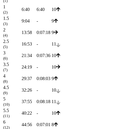
(1)
1
6:40
6:40
10
(2)
1.5
9:04
-
9
(3)
2
13:58
0:07:18
9
(4)
2.5
16:53
-
11
(5)
3
21:34
0:07:36
10
(6)
3.5
24:19
-
10
(7)
4
29:37
0:08:03
9
(8)
4.5
32:26
-
10
(9)
5
37:55
0:08:18
11
(10)
5.5
40:22
-
10
(11)
6
44:56
0:07:01
8
(12)