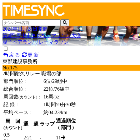
2024年11月24日開催
第4回 府中市まちなかマラソン大会
親子ペアラン/リレーマラソン
戻 る
更 新
東部建設事務所
No.175
2時間耐久リレー 職場の部
部門順位：
6位
/29組中
総合順位：
22位
/76組中
周回数
：
16周
(カウント)
(32)
記 録：
1時間59分30秒
平均ペース：
約04:23/km
通過順位
周 回
通 過
ラップ
( 部門 )
(カウント)
0.5
2:21
-
11