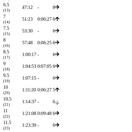
6.5
47:12
-
8
(13)
7
51:23
0:06:27
6
(14)
7.5
53:30
-
6
(15)
8
57:48
0:06:25
6
(16)
8.5
1:00:17
-
6
(17)
9
1:04:53
0:07:05
6
(18)
9.5
1:07:15
-
6
(19)
10
1:11:20
0:06:27
5
(20)
10.5
1:14:37
-
6
(21)
11
1:21:08
0:09:48
6
(22)
11.5
1:23:39
-
6
(23)