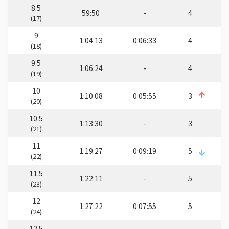
8.5
59:50
-
4
(17)
9
1:04:13
0:06:33
4
(18)
9.5
1:06:24
-
4
(19)
10
1:10:08
0:05:55
3
(20)
10.5
1:13:30
-
3
(21)
11
1:19:27
0:09:19
5
(22)
11.5
1:22:11
-
5
(23)
12
1:27:22
0:07:55
5
(24)
12.5