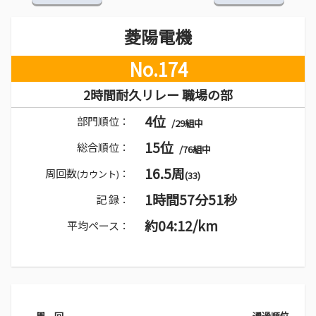
菱陽電機
No.174
2時間耐久リレー 職場の部
4位
部門順位：
/29組中
15位
総合順位：
/76組中
16.5周
周回数
：
(カウント)
(33)
1時間57分51秒
記 録：
約04:12/km
平均ペース：
周 回
通過順位