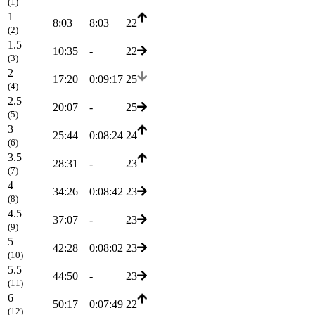
(1)
1
8:03
8:03
22
(2)
1.5
10:35
-
22
(3)
2
17:20
0:09:17
25
(4)
2.5
20:07
-
25
(5)
3
25:44
0:08:24
24
(6)
3.5
28:31
-
23
(7)
4
34:26
0:08:42
23
(8)
4.5
37:07
-
23
(9)
5
42:28
0:08:02
23
(10)
5.5
44:50
-
23
(11)
6
50:17
0:07:49
22
(12)