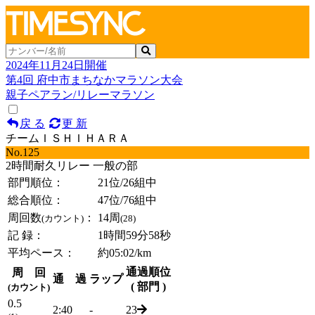
2024年11月24日開催
第4回 府中市まちなかマラソン大会
親子ペアラン/リレーマラソン
戻 る
更 新
チームＩＳＨＩＨＡＲＡ
No.125
2時間耐久リレー 一般の部
部門順位：
21位
/26組中
総合順位：
47位
/76組中
周回数
：
14周
(カウント)
(28)
記 録：
1時間59分58秒
平均ペース：
約05:02/km
通過順位
周 回
通 過
ラップ
( 部門 )
(カウント)
0.5
2:40
-
23