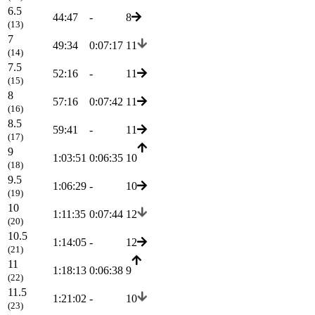
6.5
44:47
-
8
(13)
7
49:34
0:07:17
11
(14)
7.5
52:16
-
11
(15)
8
57:16
0:07:42
11
(16)
8.5
59:41
-
11
(17)
9
1:03:51
0:06:35
10
(18)
9.5
1:06:29
-
10
(19)
10
1:11:35
0:07:44
12
(20)
10.5
1:14:05
-
12
(21)
11
1:18:13
0:06:38
9
(22)
11.5
1:21:02
-
10
(23)