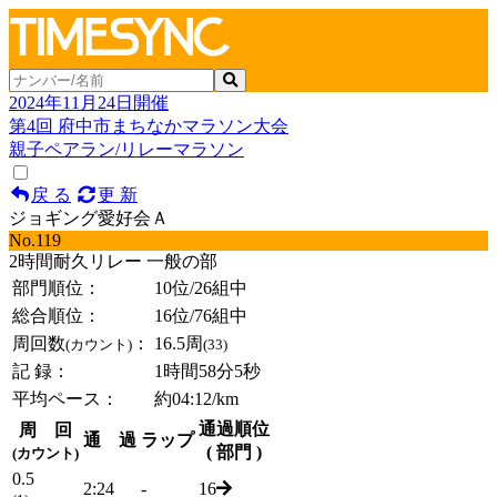
2024年11月24日開催
第4回 府中市まちなかマラソン大会
親子ペアラン/リレーマラソン
戻 る
更 新
ジョギング愛好会Ａ
No.119
2時間耐久リレー 一般の部
部門順位：
10位
/26組中
総合順位：
16位
/76組中
周回数
：
16.5周
(カウント)
(33)
記 録：
1時間58分5秒
平均ペース：
約04:12/km
通過順位
周 回
通 過
ラップ
( 部門 )
(カウント)
0.5
2:24
-
16