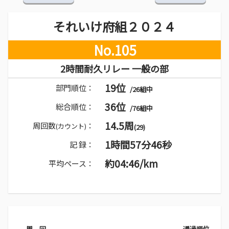
それいけ府組２０２４
No.105
2時間耐久リレー 一般の部
19位
部門順位：
/26組中
36位
総合順位：
/76組中
14.5周
周回数
：
(カウント)
(29)
1時間57分46秒
記 録：
約04:46/km
平均ペース：
周 回
通過順位